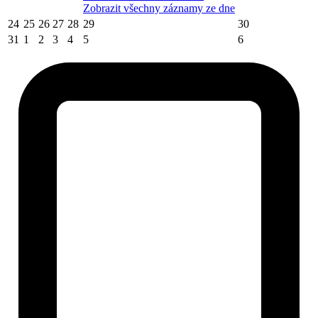
Zobrazit všechny záznamy ze dne
24
25
26
27
28
29
30
31
1
2
3
4
5
6