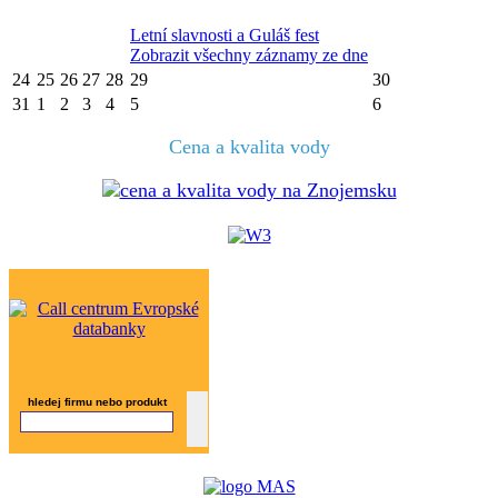
Letní slavnosti a Guláš fest
Zobrazit všechny záznamy ze dne
24
25
26
27
28
29
30
31
1
2
3
4
5
6
Cena a kvalita vody
hledej firmu nebo produkt