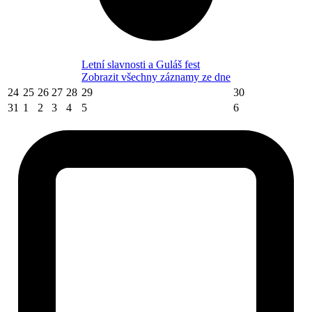
Letní slavnosti a Guláš fest
Zobrazit všechny záznamy ze dne
24
25
26
27
28
29
30
31
1
2
3
4
5
6