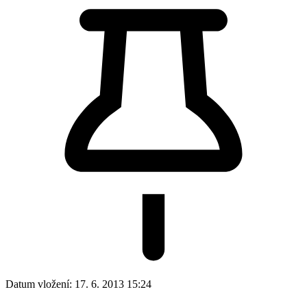
Po
Út
St
Čt
Pá
So
Ne
27
28
29
30
31
1
2
3
4
5
6
7
8
9
10
11
12
13
14
15
16
22
17
18
19
20
21
23
Letní slavnosti a Guláš fest
Zobrazit všechny záznamy ze dne
24
25
26
27
28
29
30
31
1
2
3
4
5
6