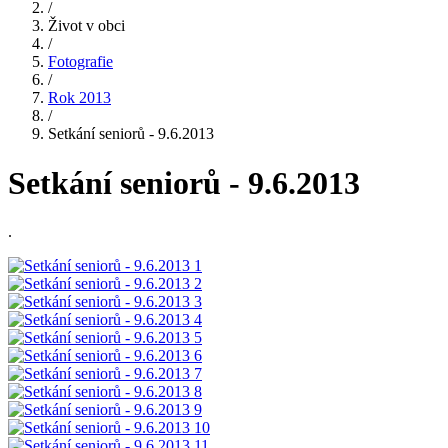
/
Život v obci
/
Fotografie
/
Rok 2013
/
Setkání seniorů - 9.6.2013
Setkání seniorů - 9.6.2013
.