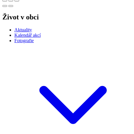
Kalendář
Srpen
2026
Po
Út
St
Čt
Pá
So
Ne
27
28
29
30
31
1
2
3
4
5
6
7
8
9
10
11
12
13
14
15
16
22
17
18
19
20
21
23
Letní slavnosti a Guláš fest
Zobrazit všechny záznamy ze dne