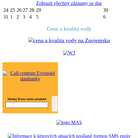
Zobrazit všechny záznamy ze dne
24
25
26
27
28
29
30
31
1
2
3
4
5
6
Cena a kvalita vody
hledej firmu nebo produkt